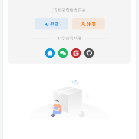
请登录后发表评论
将dist目录中的所有H4vdo_debug文件复制到目标计算
机
登录
注册
社交账号登录
受害者将通过点击文件中的H4vdo.debugexe自动lock定
屏幕并播放RTMP服务器视频
攻击端推流
$ python3 H4vdo.py -rh 192.168.8.106 -path
hacked -push
MP4