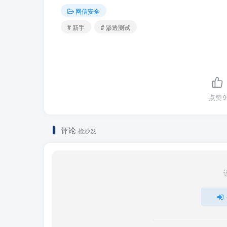
网信安全
# 新手
# 渗透测试
注册完成后登录进入下图中的界面，这时
点击右上角红色区域，按下面的步骤 点击：Start
靶场的.ovpn文件，这里我们使用OpenV
点赞
9
评论
抢沙发