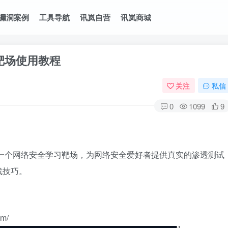
漏洞案例
工具导航
讯岚自营
讯岚商城
x靶场使用教程
关注
私信
0
1099
9
是国外的一个网络安全学习靶场，为网络安全爱好者提供真实的渗透测试
战技巧。
m/