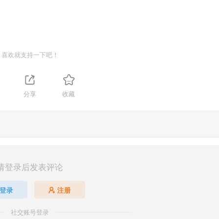
候还不能像常规靶场一样找到题目直接开始渗透测试，
ing Point—OpenVPN—-DOWNLOAD VPN下载我们连接
喜欢就支持一下吧！
PN这个软件连接；
分享
收藏
请登录后发表评论
登录
注册
社交账号登录