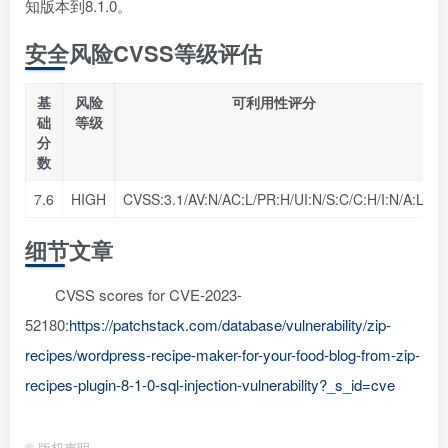
知版本到8.1.0。
安全风险CVSS等级评估
基
风险
可利用性评分
础
等级
分
数
7.6
HIGH
CVSS:3.1/AV:N/AC:L/PR:H/UI:N/S:C/C:H/I:N/A:L
细节文章
CVSS scores for CVE-2023-
52180:
https://patchstack.com/database/vulnerability/zip-
recipes/wordpress-recipe-maker-for-your-food-blog-from-zip-
recipes-plugin-8-1-0-sql-injection-vulnerability?_s_id=cve