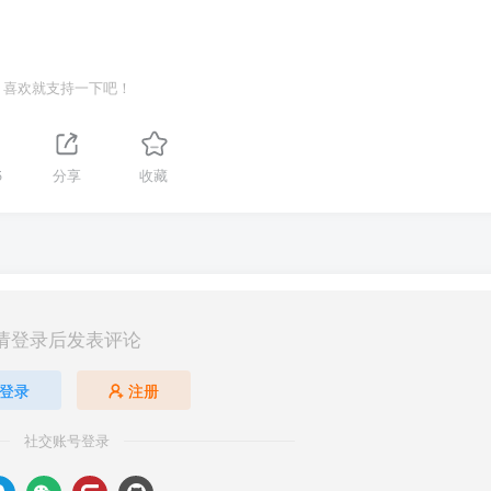
oller组件发布公告，及时升级该组件。更多该组件发布信息，请参见
Nginx
喜欢就支持一下吧！
5
分享
收藏
请登录后发表评论
登录
注册
社交账号登录