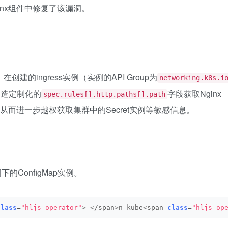
s-nginx组件中修复了该漏洞。
创建的ingress实例（实例的API Group为
networking.k8s.i
中构造定制化的
字段获取Nginx
spec.rules[].http.paths[].path
ver的凭证，从而进一步越权获取集群中的Secret实例等敏感信息。
下的ConfigMap实例。
class
=
"hljs-operator"
>
-
<
/span
>
n kube
<
span 
class
=
"hljs-op