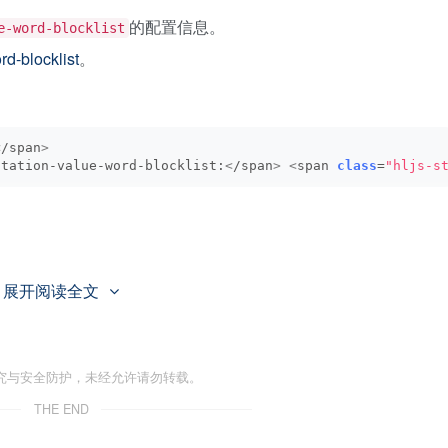
的配置信息。
e-word-blocklist
rd-blocklist
。
<
/span
>
otation-value-word-blocklist:
<
/span
>
<
span 
class
=
"hljs-s
展开阅读全文
ACKCheckNginxAnnotation，用于拦截包含危险配置
全策略（新版）
和
容器安全策略规则库说明
。
究与安全防护，未经允许请勿转载。
THE END
ress实例的权限。