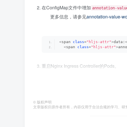
在ConfigMap文件中增加
annotation-valu
更多信息，请参见
annotation-value-wo
<
span 
class
=
"hljs-attr"
>
data:
<
span 
class
=
"hljs-attr"
>
ann
重启Nginx Ingress Controller的Pods。
止血方案2
在集群中使用策略管理能力，部署容器安全策略规则
的Ingress变更。更多信息，请参见
配置容器安
©
版权声明
文章版权归原作者所有，内容仅用于合法合规的学习、研
止血方案3
您需要及时限制非管理员用户创建和修改Ing