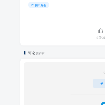
修复方案
漏洞案例
您可以关注Nginx Ingress Contr
Ingress Controller
。
点赞
3
评论
抢沙发