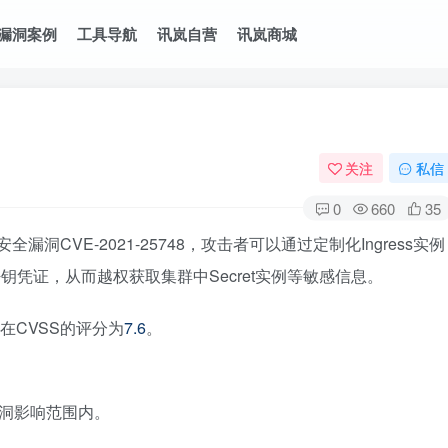
漏洞案例
工具导航
讯岚自营
讯岚商城
关注
私信
0
660
35
区披露了安全漏洞CVE-2021-25748，攻击者可以通过定制化Ingress实例
ller的密钥凭证，从而越权获取集群中Secret实例等敏感信息。
，在CVSS的评分为
7.6
。
均在漏洞影响范围内。