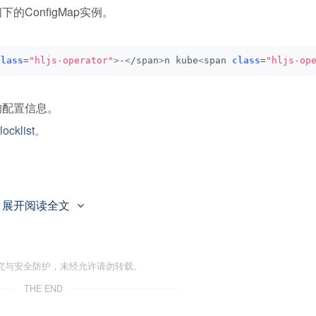
下的ConfigMap实例。
class
=
"hljs-operator"
>
-
<
/span
>
n kube
<
span 
class
=
"hljs-op
的配置信息。
ocklist
。
<
/span
>
展开阅读全文
otation-value-word-blocklist:
<
/span
>
<
span 
class
=
"hljs-s
究与安全防护，未经允许请勿转载。
THE END
ACKCheckNginxAnnotation，用于拦截包含危险配置