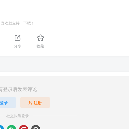
全策略（新版）
和
容器安全策略规则库说明
。
喜欢就支持一下吧！
ress实例的权限。
4
分享
收藏
oller组件发布公告，及时升级该组件。更多该组件发布信息，请参见
Nginx
请登录后发表评论
登录
注册
社交账号登录