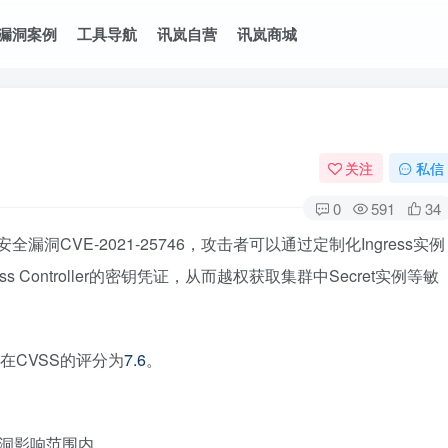
漏洞案例
工具导航
讯岚自营
讯岚商城
关注
私信
0
591
34
区披露了安全漏洞CVE-2021-25746，攻击者可以通过定制化Ingress实例
ress Controller的密钥凭证，从而越权获取集群中Secret实例等敏
，在CVSS的评分为
7.6
。
均在漏洞影响范围内。