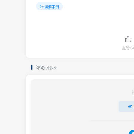
的Ingress变更。更多信息，请参见
配置容器安
漏洞案例
止血方案3
您需要及时收敛非管理员用户创建和修改Ing
修复方案
点赞
3
您可以关注Nginx Ingress Contr
Ingress Controller
。
评论
抢沙发