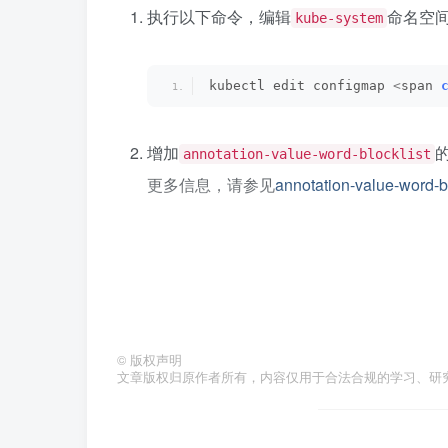
执行以下命令，编辑
命名空间
kube-system
kubectl edit configmap 
<
span 
增加
annotation-value-word-blocklist
更多信息，请参见
annotation-value-word-bl
<
span 
class
=
"hljs-attr"
>
data:
<
span 
class
=
"hljs-attr"
>
ann
重启Nginx Ingress Controller的Pods。
©
版权声明
文章版权归原作者所有，内容仅用于合法合规的学习、研
止血方案2
在集群中使用策略管理能力，部署容器安全策略规则