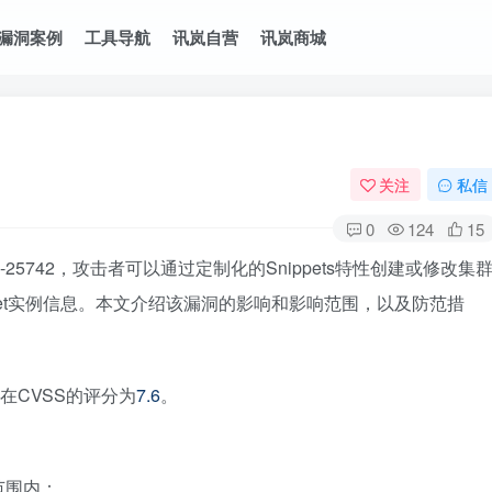
漏洞案例
工具导航
讯岚自营
讯岚商城
关注
私信
0
124
15
021-25742，攻击者可以通过定制化的Snippets特性创建或修改集
ecret实例信息。本文介绍该漏洞的影响和影响范围，以及防范措
，在CVSS的评分为
7.6
。
响范围内：