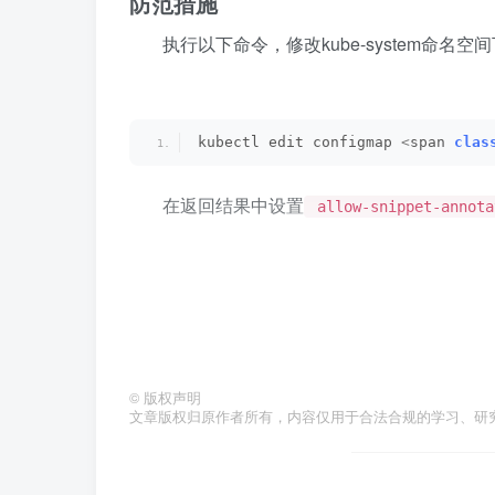
防范措施
执行以下命令，修改kube-system命名空间下的ng
kubectl edit configmap 
<
span 
clas
在返回结果中设置
allow-snippet-annota
<
span 
class
=
"hljs-attr"
>
data:
<
/sp
<
span 
class
=
"hljs-attr"
>
allow-s
©
版权声明
文章版权归原作者所有，内容仅用于合法合规的学习、研