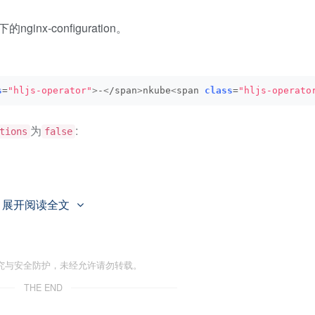
inx-configuration。
s
=
"hljs-operator"
>
-
<
/span
>
nkube
<
span 
class
=
"hljs-operato
为
:
tions
false
an
>
展开阅读全文
nippet-annotations:
<
/span
>
<
span 
class
=
"hljs-string"
>
“
fa
究与安全防护，未经允许请勿转载。
THE END