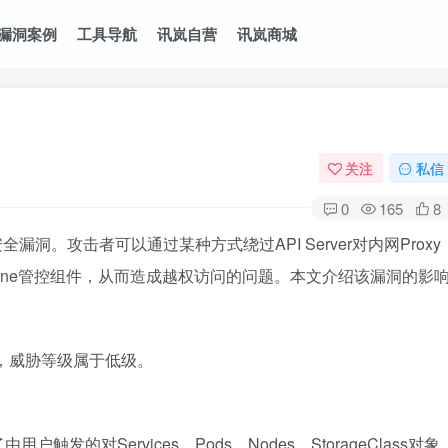
漏洞案例
工具导航
讯岚自营
讯岚商城
关注
私信
0
165
8
的安全漏洞。攻击者可以通过某种方式绕过API Server对内网Proxy
lPlane管控组件，从而造成越权访问的问题。本文介绍该漏洞的影
，威胁等级属于低级。
户触发的对Services，Pods，Nodes，StorageClass对象