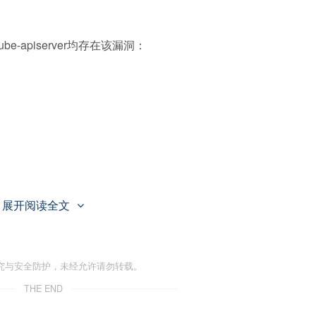
e-apiserver均存在该漏洞：
展开阅读全文
Class对象的创建和修改权限严格限制。
究与安全防护，未经允许请勿转载。
THE END