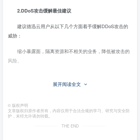
2.DDoS攻击缓解最佳建议
建议德迅云用户从以下几个方面着手缓解DDoS攻击的
威胁：
缩小暴露面，隔离资源和不相关的业务，降低被攻击的
风险。
优化业务架构，利用公共云的特性设计弹性伸缩和灾备
展开阅读全文
切换的系统。
服务器安全加固，提升服务器自身的连接数等性能。
©
版权声明
文章版权归原作者所有，内容仅用于合法合规的学习、研究与安全防
护，未经允许请勿转载。
做好业务监控和应急响应。
THE END
3.DDOS攻击应对策略