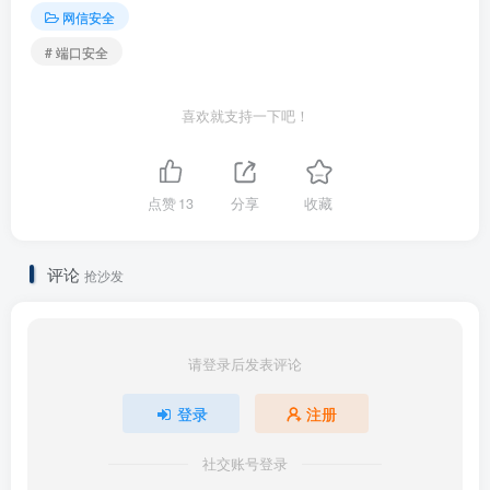
网信安全
这里我们分享一些在一定程度范围内，能够应对缓解
# 端口安全
DDOS攻击的策略方法，以供大家借鉴。
Ｉ.定期检查服务器漏洞
喜欢就支持一下吧！
定期检查服务器软件安全漏洞，是确保服务器安全的最
基本措施。无论是操作系统（Windows或linux），还是网站
点赞
13
分享
收藏
常用应用软件（mysql、Apache、nginx、FTP等），服务器
运维人员要特别关注这些软件的最新漏洞动态，出现高危漏
评论
抢沙发
洞要及时打补丁修补。
Ⅱ.隐藏服务器真实IP
请登录后发表评论
通过CDN节点中转加速服务，可以有效的隐藏网站服务
登录
注册
器的真实IP地址。CDN服务根据网站具体情况进行选择，对
社交账号登录
于普通的中小企业站点或个人站点可以先使用德迅云安全加