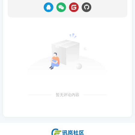
速CDN的立体式防御，隐藏源ip,多个防御节点实现自动防
御。
其次，防止服务器对外传送信息泄漏IP地址，最常见的
情况是，服务器不要使用发送邮件功能，因为邮件头会泄漏
服务器的IP地址。如果非要发送邮件，可以通过第三方代理
（例如sendcloud）发送，这样对外显示的IP是代理的IP地
址。
Ⅲ.关闭不必要的服务或端口
暂无评论内容
这也是服务器运维人员最常用的做法。在服务器防火墙
中，只开启使用的端口，比如网站web服务的80端口、数据
库的3306端口、SSH服务的22端口等。关闭不必要的服务或
端口，在路由器上过滤假IP。