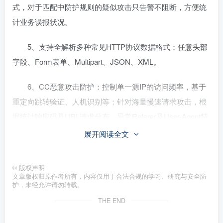
式，对于匹配中防护规则的疑似攻击只告警不阻断，方便统
计业务误报状况。
5、支持全解析多种常见HTTP协议数据格式：任意头部
字段、Form表单、Multipart、JSON、XML。
6、CC恶意攻击防护：控制单一源IP的访问频率，基于
重定向跳转验证、人机识别等；针对海量慢速请求攻击，根
据统计响应码及URL请求分布、异常Referer及User-Agent特
征识别，结合网站精准防护规则综合防护。
展开阅读全文
7、精准访问控制：配置强大的精准访问控制策略；支持
©
版权声明
盗链防护、网站后台保护等防护场景。
文章版权归原作者所有，内容仅用于合法合规的学习、研究与安全防
护，未经允许请勿转载。
8、虚拟补丁，在Web应用漏洞补丁发布和修复之前，通
THE END
过调整Web防护策略实现快速防护。