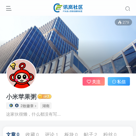
279
关注
私信
小米苹果粥
2枚徽章
湖南
这家伙很懒，什么都没有写...
文章
0
收藏
0
评论
1
板块
0
帖子
2
粉丝
0