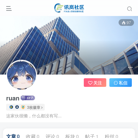
97
关注
私信
ruan
3枚徽章
这家伙很懒，什么都没有写...
文章
0
收藏
0
评论
0
板块
0
帖子
1
粉丝
0