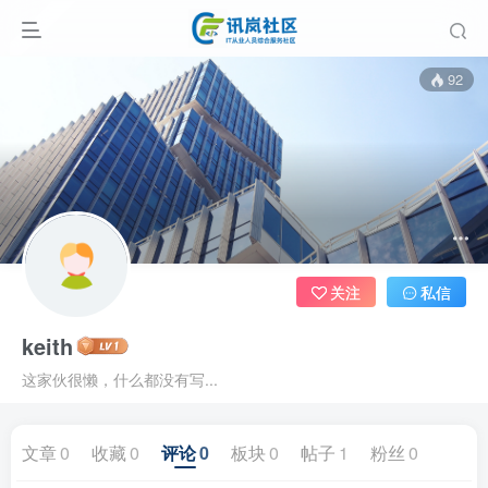
92
关注
私信
keith
这家伙很懒，什么都没有写...
文章
0
收藏
0
评论
0
板块
0
帖子
1
粉丝
0