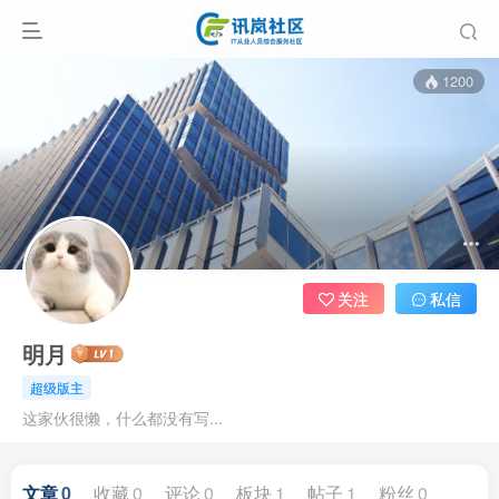
1200
关注
私信
明月
超级版主
这家伙很懒，什么都没有写...
文章
0
收藏
0
评论
0
板块
1
帖子
1
粉丝
0