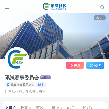
66
关注
私信
讯岚赛事委员会
讯岚赛事委员会
版主
这家伙很懒，什么都没有写...
文章
0
收藏
0
评论
0
板块
1
帖子
1
粉丝
0