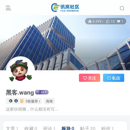
6.6W+
15
1
关注
私信
黑客.wang
3枚徽章
海南
这家伙很懒，什么都没有写...
文章
1
收藏
0
评论
1
板块
0
帖子
20
粉丝
1