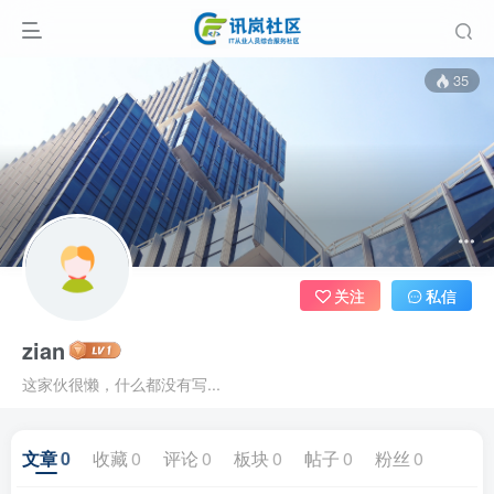
35
关注
私信
zian
这家伙很懒，什么都没有写...
文章
0
收藏
0
评论
0
板块
0
帖子
0
粉丝
0