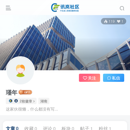
119
1
关注
私信
瑾年
2枚徽章
湖南
这家伙很懒，什么都没有写...
文章
0
收藏
0
评论
0
板块
0
帖子
1
粉丝
1