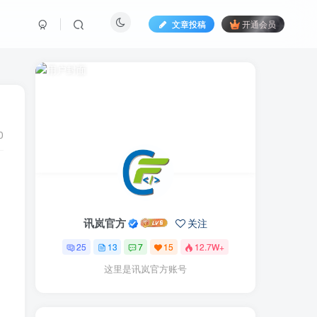
文章投稿
开通会员
0
讯岚官方
关注
25
13
7
15
12.7W+
这里是讯岚官方账号