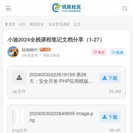
首页
社区
网信安全
安全常见课程
正文
小迪2024全栈课程笔记文档分享（1-27）
梧桐树叶
关注
私信
2年前发布
568次阅读
20240530223619159-第26
下载
天：安全开发-PHP应用模版引
用Smarty渲染MVC模型数据联
zip文件
25.2M
动RCE安全.zip
20240530223649935-image.p
下载
ng
png文件
99.4K