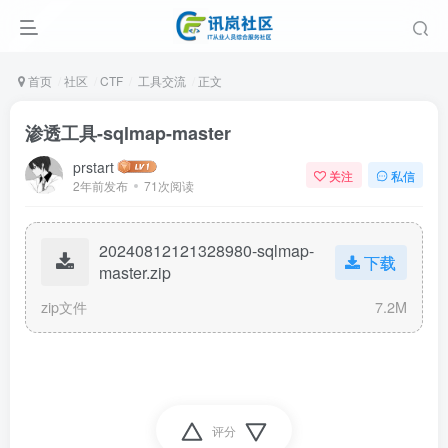
首页
社区
CTF
工具交流
正文
渗透工具-sqlmap-master
prstart
关注
私信
2年前发布
71次阅读
20240812121328980-sqlmap-
下载
master.zip
zip文件
7.2M
评分