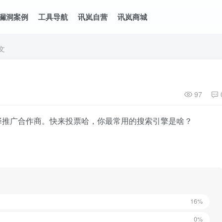
漏洞案例
工具导航
讯岚自营
讯岚商城
文
97
择推广合作商。快来投票哈，你最常用的搜索引擎是啥？
16%
0%