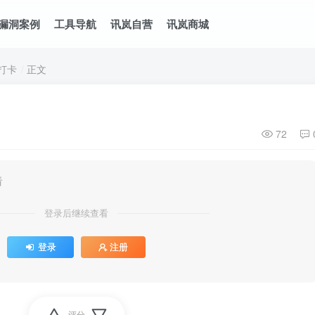
漏洞案例
工具导航
讯岚自营
讯岚商城
打卡
正文
72
看
登录后继续查看
登录
注册
评分