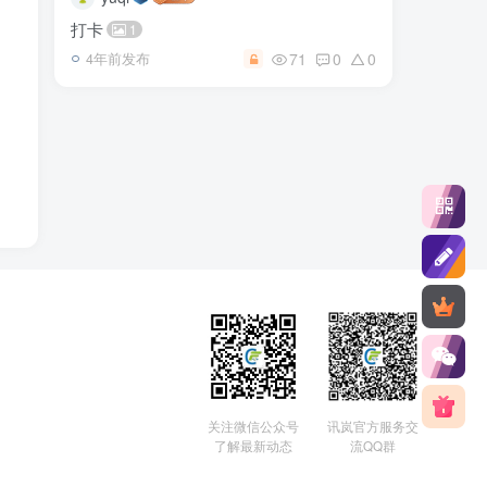
打卡
1
71
0
0
4年前发布
关注微信公众号
讯岚官方服务交
了解最新动态
流QQ群