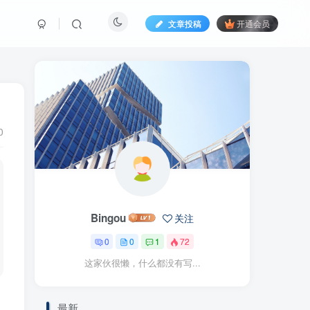
文章投稿
开通会员
0
Bingou
关注
0
0
1
72
这家伙很懒，什么都没有写...
最新