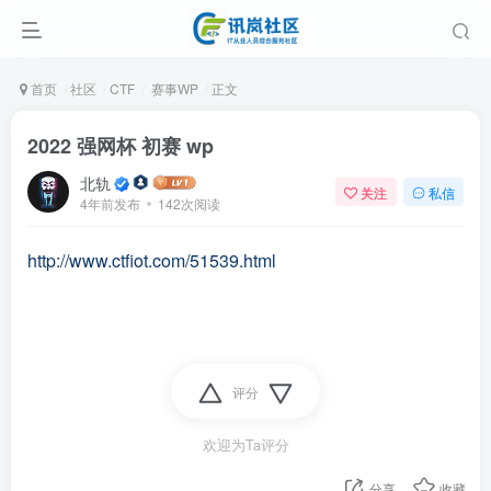
首页
社区
CTF
赛事WP
正文
2022 强网杯 初赛 wp
北轨
关注
私信
4年前发布
142次阅读
http://www.ctfiot.com/51539.html
评分
欢迎为Ta评分
分享
收藏