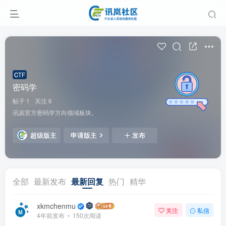
CTF
密码学
帖子 1
关注 6
讯岚官方密码学方向领域板块。
超级版主
申请版主
发布
全部
最新发布
最新回复
热门
精华
xkmchenmu
关注
私信
4年前发布
150次阅读