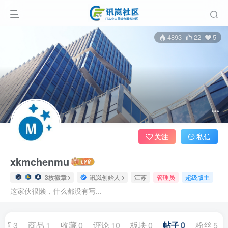
4893
22
5
关注
私信
xkmchenmu
3枚徽章
讯岚创始人
江苏
管理员
超级版主
这家伙很懒，什么都没有写...
文章
3
商品
1
收藏
0
评论
10
板块
0
帖子
0
粉丝
5