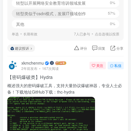
转型以开展网络安全教育培训领域发展
0%
转型类似于csdn模式，发展IT领域创作
57%
其他
0%
单选
长期有效
7人已参与
点击选项以投票
建议投诉
评分
回复
分享
xkmchenmu
关注
私信
2年前发布
167次阅读
【密码爆破类】Hydra
概述强大的密码爆破工具，支持大量协议爆破神器，专业人士必
备！下载地址GitHub下载：thc-hydra