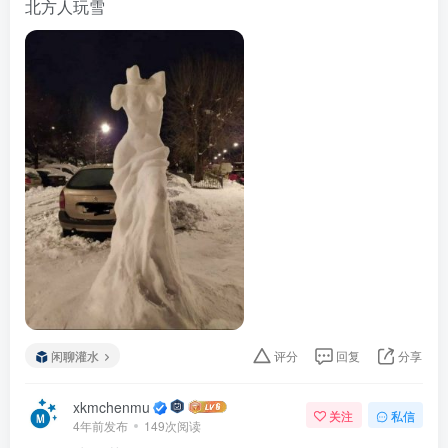
北方人玩雪
闲聊灌水
评分
回复
分享
xkmchenmu
关注
私信
4年前发布
149次阅读