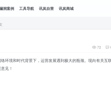
漏洞案例
工具导航
讯岚自营
讯岚商城
文
布
72
网络环境和时代背景下，运营发展遇到极大的瓶颈。现向有关互
展意见！