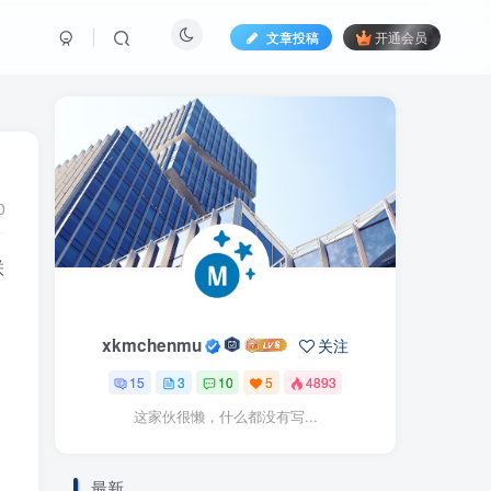
文章投稿
开通会员
0
联
xkmchenmu
关注
15
3
10
5
4893
这家伙很懒，什么都没有写...
最新