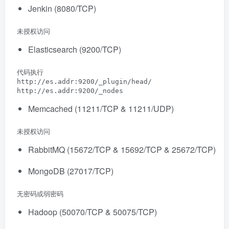
Jenkin (8080/TCP)
 未授权访问
Elasticsearch (9200/TCP)
 代码执行

 http://es.addr:9200/_plugin/head/

 http://es.addr:9200/_nodes
Memcached (11211/TCP & 11211/UDP)
 未授权访问
RabbitMQ (15672/TCP & 15692/TCP & 25672/TCP)
MongoDB (27017/TCP)
 无密码或弱密码
Hadoop (50070/TCP & 50075/TCP)