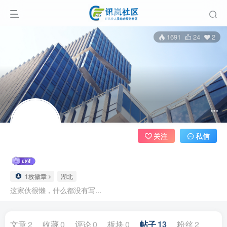
1691
24
2
关注
私信
1枚徽章
湖北
这家伙很懒，什么都没有写...
文章
2
收藏
0
评论
0
板块
0
帖子
13
粉丝
2