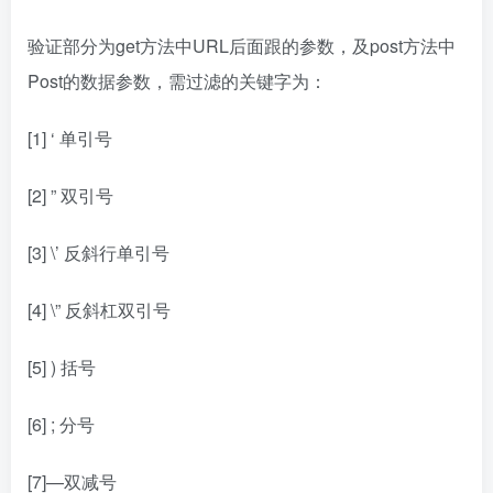
验证部分为get方法中URL后面跟的参数，及post方法中
Post的数据参数，需过滤的关键字为：
[1] ‘ 单引号
[2] ” 双引号
[3] \’ 反斜行单引号
[4] \” 反斜杠双引号
[5] ) 括号
[6] ; 分号
[7]—双减号