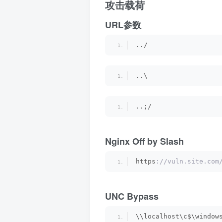
攻击载荷
URL参数
../
..\
..;/
Nginx Off by Slash
https
://vuln.site.com
UNC Bypass
\\localhost\c$\window